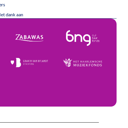
ers
et dank aan