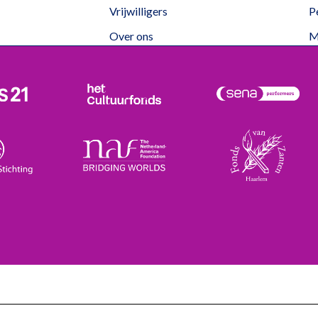
Vrijwilligers
P
Over ons
M