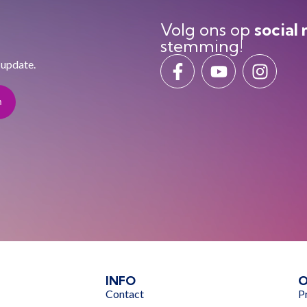
Volg ons op
social
stemming!
 update.
INFO
O
Contact
P