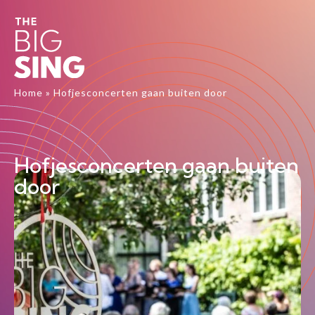
Home
»
Hofjesconcerten gaan buiten door
Hofjesconcerten gaan buiten
door