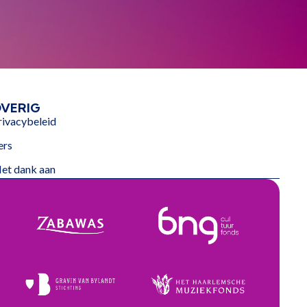
VERIG
rivacybeleid
ers
et dank aan