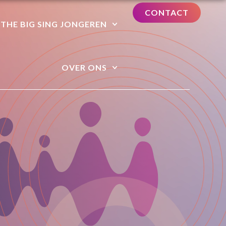
CONTACT
THE BIG SING JONGEREN
OVER ONS