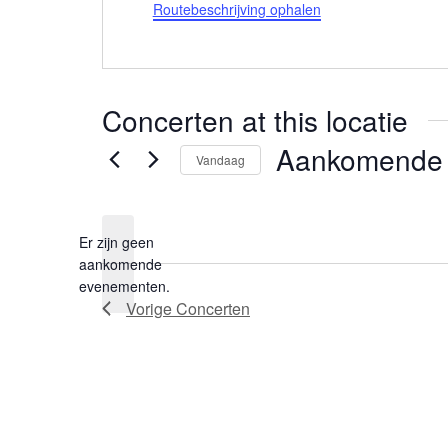
Routebeschrijving ophalen
Concerten at this locatie
Aankomende
Vandaag
Selecteer
een
datum.
Er zijn geen
aankomende
Bericht
evenementen.
Vorige
Concerten