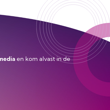
 media
en kom alvast in de