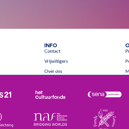
INFO
O
Contact
P
Vrijwilligers
P
Over ons
M