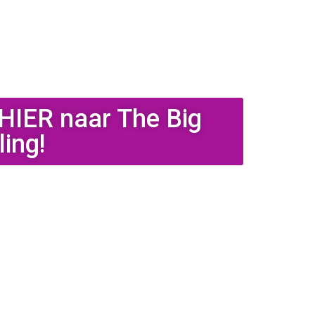
HIER naar The Big
ing!