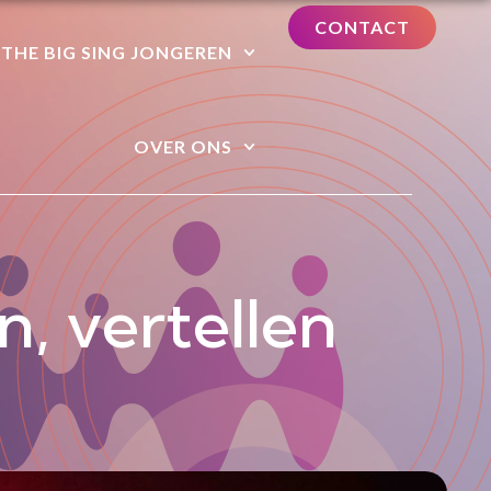
CONTACT
THE BIG SING JONGEREN
OVER ONS
n, vertellen