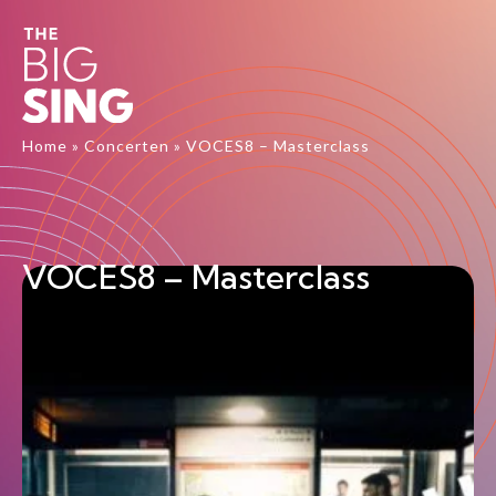
Home
»
Concerten
»
VOCES8 – Masterclass
VOCES8 – Masterclass